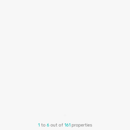
1
to
6
out of
161
properties