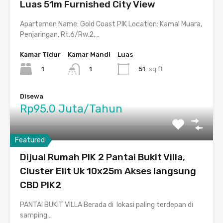
Luas 51m Furnished City View
Apartemen Name: Gold Coast PIK Location: Kamal Muara,
Penjaringan, Rt.6/Rw.2,…
Kamar Tidur
Kamar Mandi
Luas
1
51
sq ft
1
Disewa
Rp95.0 Juta/Tahun
Featured
Dijual Rumah PIK 2 Pantai Bukit Villa,
Cluster Elit Uk 10x25m Akses langsung
CBD PIK2
PANTAI BUKIT VILLA Berada di lokasi paling terdepan di
samping…