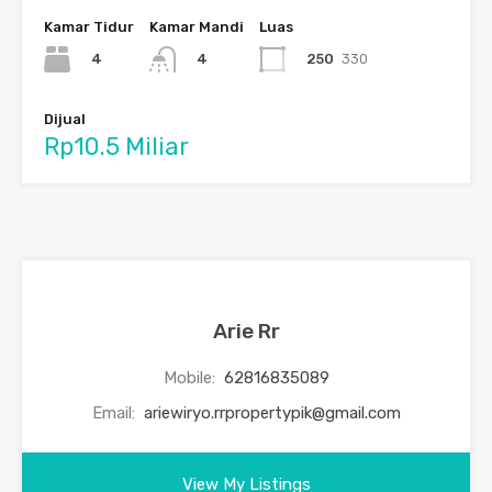
Kamar Tidur
Kamar Mandi
Luas
4
250
330
4
Dijual
Rp10.5 Miliar
Arie Rr
Mobile:
62816835089
Email:
ariewiryo.rrpropertypik@gmail.com
View My Listings