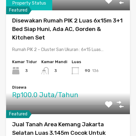
Property Status
Featured
Disewakan Rumah PIK 2 Luas 6x15m 3+1
Bed Siap Huni, Ada AC, Gorden &
Kitchen Set
Rumah PIK 2 – Cluster San Ukuran : 6×15 Luas…
Kamar Tidur
Kamar Mandi
Luas
3
90
136
3
Disewa
Rp100.0 Juta/Tahun
Featured
Jual Tanah Area Kemang Jakarta
Selatan Luas 3.145m Cocok Untuk