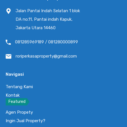
Jalan Pantai Indah Selatan 1 blok
DA no.11, Pantai indah Kapuk,
Jakarta Utara 14460
WhatsApp
Call Now
081285969189 / 081280000899
Send Message
roriperkasaproperty@gmail.com
Cari
untuk:
Navigasi
Tentang Kami
Featured Properties
Kontak
Featured
Galeri
Jual Rumah PIK 2 Tahap 2 Hawaii Cove
Agen Propety
6x10m Unfrnished Siap Huni
Ingin Jual Property?