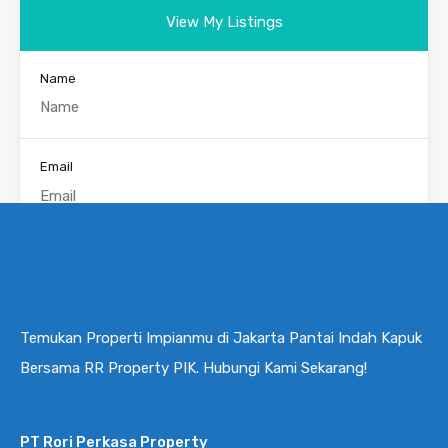
View My Listings
Name
Email
Phone
Temukan Properti Impianmu di Jakarta Pantai Indah Kapuk
Message
Bersama RR Property PIK. Hubungi Kami Sekarang!
PT Rori Perkasa Property