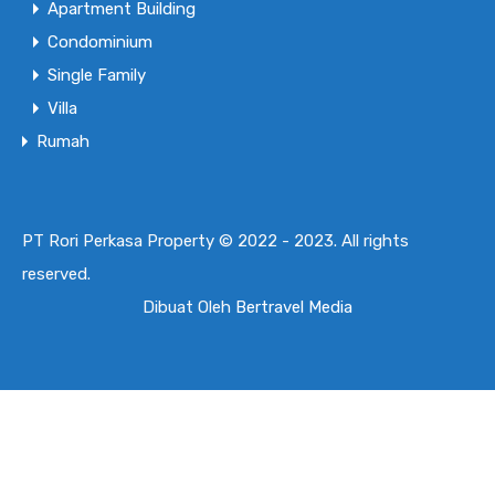
Apartment Building
Condominium
Disewa
Rp20.0 Juta/Bulan
Single Family
Villa
Rumah
PT Rori Perkasa Property © 2022 - 2023. All rights
reserved.
Dibuat Oleh
Bertravel Media
Compare Properties
Compare