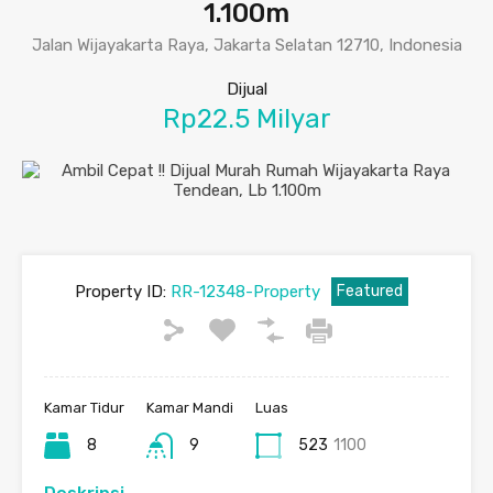
1.100m
Jalan Wijayakarta Raya, Jakarta Selatan 12710, Indonesia
Dijual
Rp22.5 Milyar
Property ID:
RR-12348-Property
Featured
Kamar Tidur
Kamar Mandi
Luas
8
9
523
1100