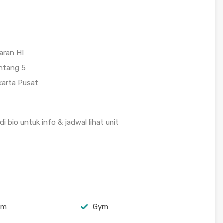
aran HI
intang 5
Jakarta Pusat
 bio untuk info & jadwal lihat unit
arm
Gym