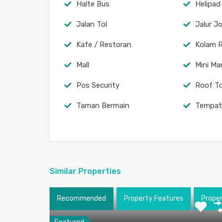
Halte Bus
Helipad
Jalan Tol
Jalur J
Kafe / Restoran
Kolam 
Mall
Mini Ma
Pos Security
Roof T
Taman Bermain
Tempat
Similar Properties
Recommended
Property Features
Prope