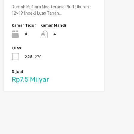
Rumah Mutiara Mediterania Pluit Ukuran :
12×19 (hoek) Luas Tanah…
Kamar Tidur
Kamar Mandi
4
4
Luas
228
270
Dijual
Rp7.5 Milyar