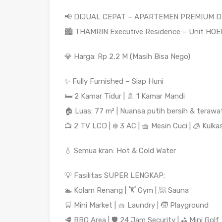
📢 DIJUAL CEPAT – APARTEMEN PREMIUM 
🏙️ THAMRIN Executive Residence – Unit HOEK,
💎 Harga: Rp 2,2 M (Masih Bisa Nego)
✨ Fully Furnished – Siap Huni
🛏️ 2 Kamar Tidur | 🚿 1 Kamar Mandi
🏠 Luas: 77 m² | Nuansa putih bersih & terawa
📺 2 TV LCD | ❄️ 3 AC | 🧺 Mesin Cuci | 🧊 Kulka
💧 Semua kran: Hot & Cold Water
💡 Fasilitas SUPER LENGKAP:
🏊 Kolam Renang | 🏋️ Gym | 🧖 Sauna
🛒 Mini Market | 🧺 Laundry | 🧒 Playground
🥩 BBQ Area | 🛡️ 24 Jam Security | ⛳ Mini Golf