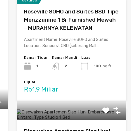
Featured
Roseville SOHO and Suites BSD Tipe
Menzzanine 1 Br Furnished Mewah
– MURAHNYA KELEWATAN
Apartment Name: Roseville SOHO and Suites
Location: Sunburst CBD (seberang Mall…
Kamar Tidur
Kamar Mandi
Luas
1
100
sq ft
2
Dijual
Rp1.9 Miliar