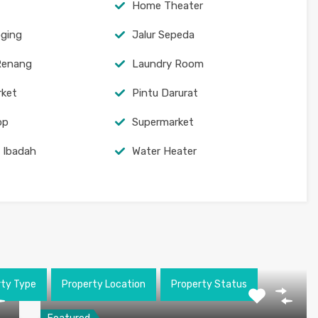
Home Theater
oging
Jalur Sepeda
Renang
Laundry Room
rket
Pintu Darurat
op
Supermarket
 Ibadah
Water Heater
rty Type
Property Location
Property Status