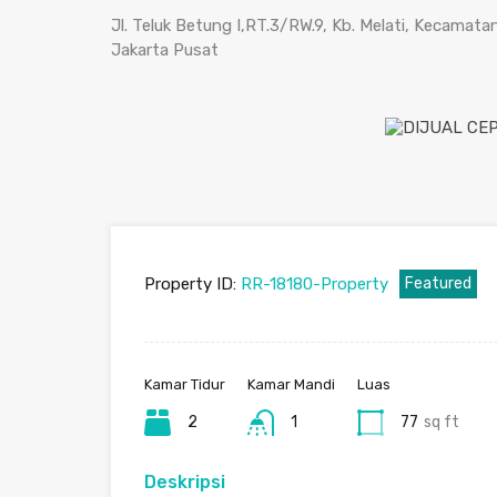
Jl. Teluk Betung I,RT.3/RW.9, Kb. Melati, Kecama
Jakarta Pusat
Property ID:
RR-18180-Property
Featured
Kamar Tidur
Kamar Mandi
Luas
2
1
77
sq ft
Deskripsi