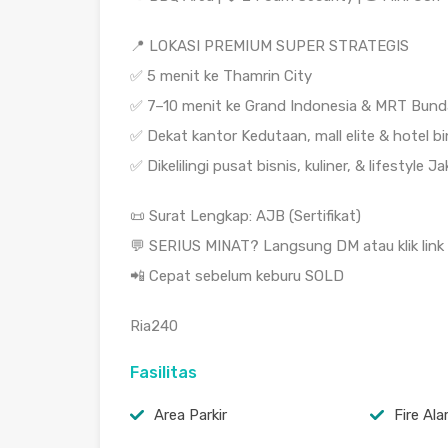
📍 LOKASI PREMIUM SUPER STRATEGIS
✅ 5 menit ke Thamrin City
✅ 7–10 menit ke Grand Indonesia & MRT Bund
✅ Dekat kantor Kedutaan, mall elite & hotel b
✅ Dikelilingi pusat bisnis, kuliner, & lifestyle 
📜 Surat Lengkap: AJB (Sertifikat)
💬 SERIUS MINAT? Langsung DM atau klik link di
📲 Cepat sebelum keburu SOLD
Ria240
Fasilitas
Area Parkir
Fire Al