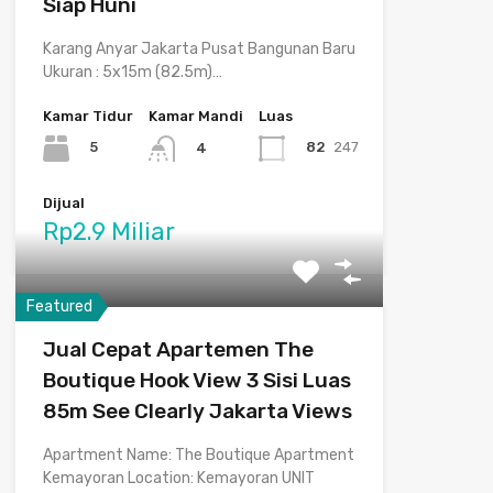
Siap Huni
Karang Anyar Jakarta Pusat Bangunan Baru
Ukuran : 5x15m (82.5m)…
Kamar Tidur
Kamar Mandi
Luas
5
82
247
4
Dijual
Rp2.9 Miliar
Featured
Jual Cepat Apartemen The
Boutique Hook View 3 Sisi Luas
85m See Clearly Jakarta Views
Apartment Name: The Boutique Apartment
Kemayoran Location: Kemayoran UNIT