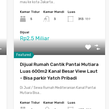
mau ke kota Jakarta…
Kamar Tidur
Kamar Mandi
Luas
5
313
189
3
Dijual
Rp2.5 Miliar
Featured
Dijual Rumah Cantik Pantai Mutiara
Luas 600m2 Kanal Besar View Laut
– Bisa parkir Yatch Pribadi
s
Di Jual / Sewa Rumah Mediteranian Kanal Pantai
Mutiara Bisa…
Kamar Tidur
Kamar Mandi
Luas