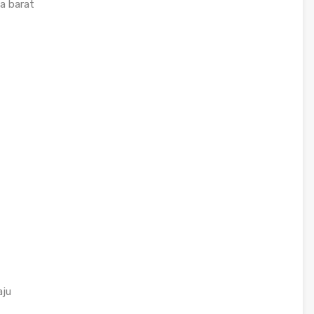
ta barat
aju