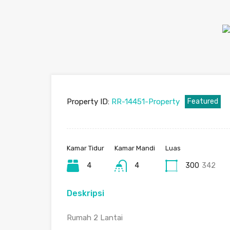
Property ID:
RR-14451-Property
Featured
Kamar Tidur
Kamar Mandi
Luas
4
4
300
342
Deskripsi
Rumah 2 Lantai