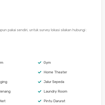
n pakai sendiri, untuk survey lokasi silakan hubungi :
arm
Gym
Home Theater
oging
Jalur Sepeda
Renang
Laundry Room
rket
Pintu Darurat