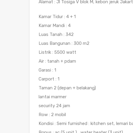
Alamat : Jl Tosiga V blok M, kebon jeruk Jakar
Kamar Tidur : 4 + 1
Kamar Mandi : 4
Luas Tanah : 342
Luas Bangunan : 300 m2
Listrik : 5500 watt
Air : tanah + pdam
Garasi : 1
Carport : 1
Taman 2 (depan + belakang)
lantai marmer
security 24 jam
Row : 2 mobil
Kondisi : Semi furnished : kitchen set, lemari b
Bonus : ac (5 unit ) , water heater (3 unit)