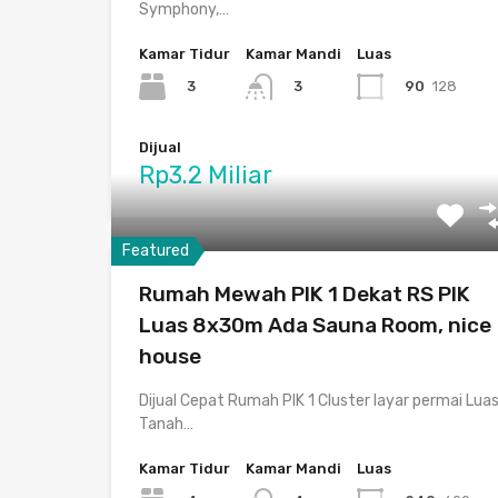
Symphony,…
Kamar Tidur
Kamar Mandi
Luas
3
90
128
3
Dijual
Rp3.2 Miliar
Featured
Rumah Mewah PIK 1 Dekat RS PIK
Luas 8x30m Ada Sauna Room, nice
house
Dijual Cepat Rumah PIK 1 Cluster layar permai Lua
Tanah…
Kamar Tidur
Kamar Mandi
Luas