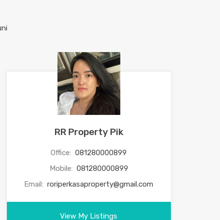
RR Property Pik
Office:
081280000899
Mobile:
081280000899
Email:
roriperkasaproperty@gmail.com
View My Listings