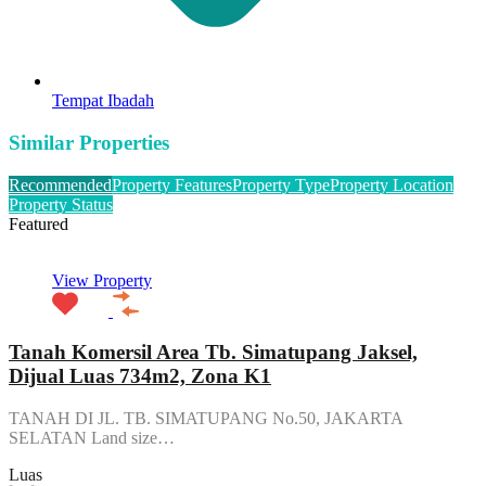
Tempat Ibadah
Similar Properties
Recommended
Property Features
Property Type
Property Location
Property Status
Featured
View Property
Tanah Komersil Area Tb. Simatupang Jaksel,
Dijual Luas 734m2, Zona K1
TANAH DI JL. TB. SIMATUPANG No.50, JAKARTA
SELATAN Land size…
Luas