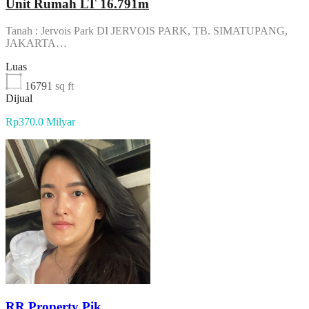
Unit Rumah LT 16.791m
Tanah : Jervois Park DI JERVOIS PARK, TB. SIMATUPANG,
JAKARTA…
Luas
16791
sq ft
Dijual
Rp370.0 Milyar
RR Property Pik