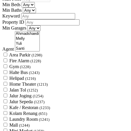
Min Beds
Min Baths
Keyword
Property ID
Min Garages
Agent
Area Parkir
(1298)
Fire Alarm
(1228)
Gym
(1228)
Halte Bus
(1243)
Helipad
(1216)
Home Theater
(1213)
Jalan Tol
(1252)
Jalur Joging
(1254)
Jalur Sepeda
(1237)
Kafe / Restoran
(1233)
Kolam Renang
(651)
Laundry Room
(1241)
Mall
(1244)
Mini Market