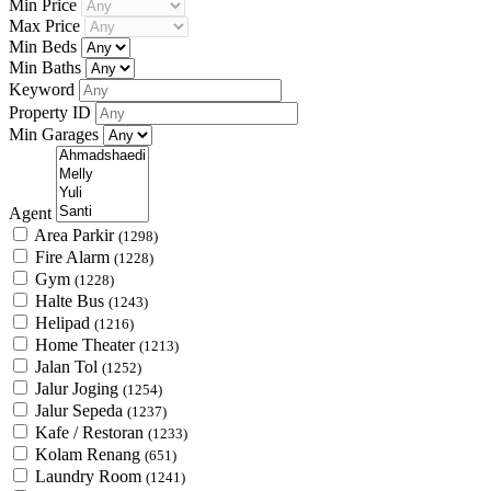
Min Price
Max Price
Min Beds
Min Baths
Keyword
Property ID
Min Garages
Agent
Area Parkir
(1298)
Fire Alarm
(1228)
Gym
(1228)
Halte Bus
(1243)
Helipad
(1216)
Home Theater
(1213)
Jalan Tol
(1252)
Jalur Joging
(1254)
Jalur Sepeda
(1237)
Kafe / Restoran
(1233)
Kolam Renang
(651)
Laundry Room
(1241)