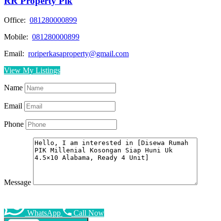
RR Property Pik
Office:
081280000899
Mobile:
081280000899
Email:
roriperkasaproperty@gmail.com
View My Listings
Name
Email
Phone
Message
WhatsApp
Call Now