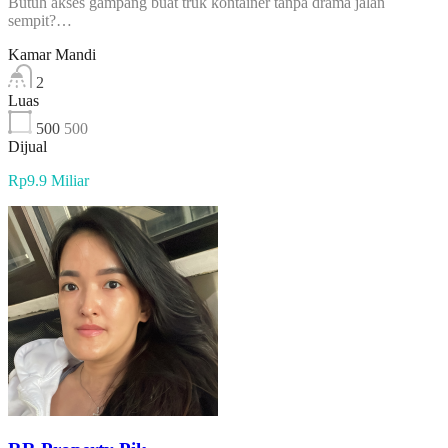
Butuh akses gampang buat truk kontainer tanpa drama jalan
sempit?…
Kamar Mandi
2
Luas
500
500
Dijual
Rp9.9 Miliar