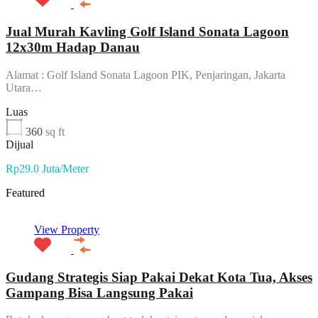
Jual Murah Kavling Golf Island Sonata Lagoon
12x30m Hadap Danau
Alamat : Golf Island Sonata Lagoon PIK, Penjaringan, Jakarta
Utara…
Luas
360
sq ft
Dijual
Rp29.0 Juta/Meter
Featured
View Property
Gudang Strategis Siap Pakai Dekat Kota Tua, Akses
Gampang Bisa Langsung Pakai