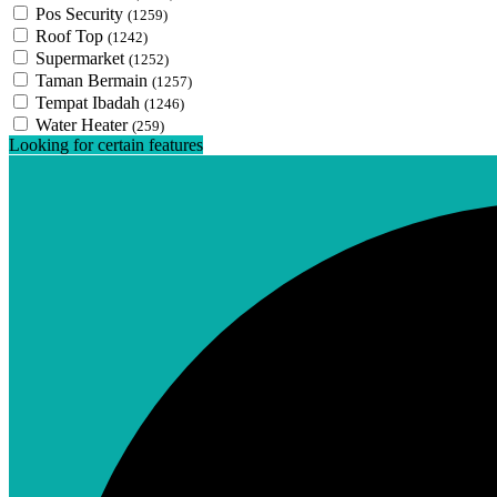
Pos Security
(1259)
Roof Top
(1242)
Supermarket
(1252)
Taman Bermain
(1257)
Tempat Ibadah
(1246)
Water Heater
(259)
Looking for certain features