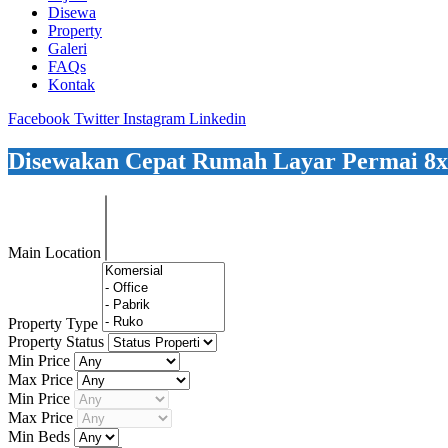
Disewa
Property
Galeri
FAQs
Kontak
Facebook
Twitter
Instagram
Linkedin
Disewakan Cepat Rumah Layar Permai 8x1
Main Location
Property Type
Property Status
Min Price
Max Price
Min Price
Max Price
Min Beds