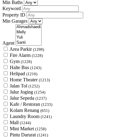
Min Baths
Keyword
Property ID
Min Garages
Agent
Area Parkir
(1298)
Fire Alarm
(1228)
Gym
(1228)
Halte Bus
(1243)
Helipad
(1216)
Home Theater
(1213)
Jalan Tol
(1252)
Jalur Joging
(1254)
Jalur Sepeda
(1237)
Kafe / Restoran
(1233)
Kolam Renang
(651)
Laundry Room
(1241)
Mall
(1244)
Mini Market
(1258)
Pintu Darurat
(1241)