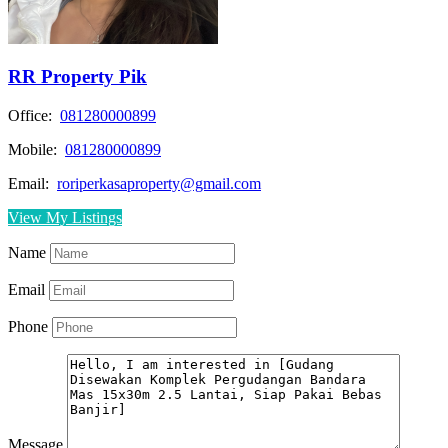
RR Property Pik
Office:
081280000899
Mobile:
081280000899
Email:
roriperkasaproperty@gmail.com
View My Listings
Name
Email
Phone
Message