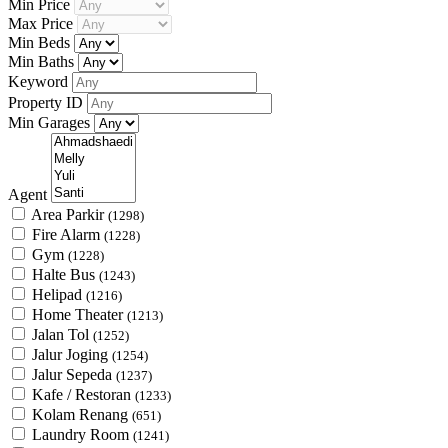
Min Price
Max Price
Min Beds
Min Baths
Keyword
Property ID
Min Garages
Agent
Area Parkir
(1298)
Fire Alarm
(1228)
Gym
(1228)
Halte Bus
(1243)
Helipad
(1216)
Home Theater
(1213)
Jalan Tol
(1252)
Jalur Joging
(1254)
Jalur Sepeda
(1237)
Kafe / Restoran
(1233)
Kolam Renang
(651)
Laundry Room
(1241)