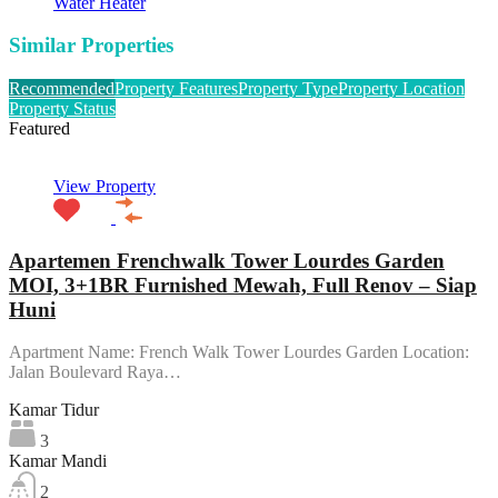
Water Heater
Similar Properties
Recommended
Property Features
Property Type
Property Location
Property Status
Featured
View Property
Apartemen Frenchwalk Tower Lourdes Garden
MOI, 3+1BR Furnished Mewah, Full Renov – Siap
Huni
Apartment Name: French Walk Tower Lourdes Garden Location:
Jalan Boulevard Raya…
Kamar Tidur
3
Kamar Mandi
2