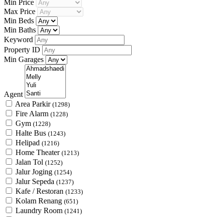
Min Price
Max Price
Min Beds
Min Baths
Keyword
Property ID
Min Garages
Agent
Area Parkir
(1298)
Fire Alarm
(1228)
Gym
(1228)
Halte Bus
(1243)
Helipad
(1216)
Home Theater
(1213)
Jalan Tol
(1252)
Jalur Joging
(1254)
Jalur Sepeda
(1237)
Kafe / Restoran
(1233)
Kolam Renang
(651)
Laundry Room
(1241)