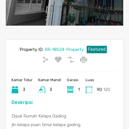
Property ID:
RR-18524-Property
Featured
Kamar Tidur
Kamar Mandi
Garasi
Luas
3
3
1
90
120
Deskripsi
Dijual Rumah Kelapa Gading
jln kelapa puan timur kelapa gading.