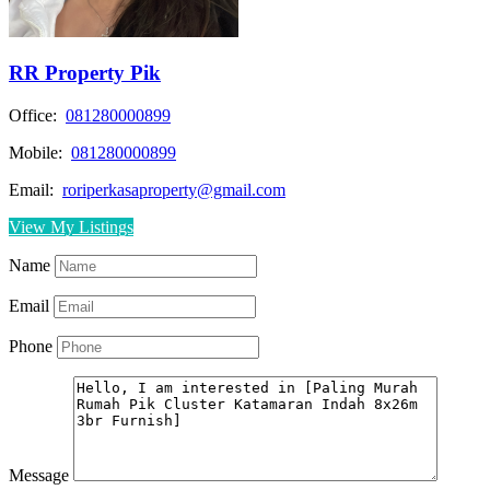
RR Property Pik
Office:
081280000899
Mobile:
081280000899
Email:
roriperkasaproperty@gmail.com
View My Listings
Name
Email
Phone
Message