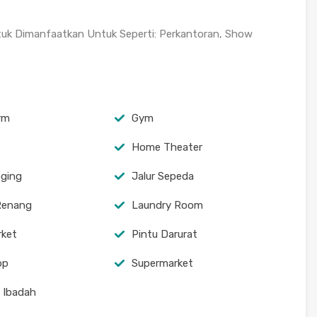
tuk Dimanfaatkan Untuk Seperti: Perkantoran, Show
arm
Gym
Home Theater
oging
Jalur Sepeda
Renang
Laundry Room
rket
Pintu Darurat
op
Supermarket
 Ibadah