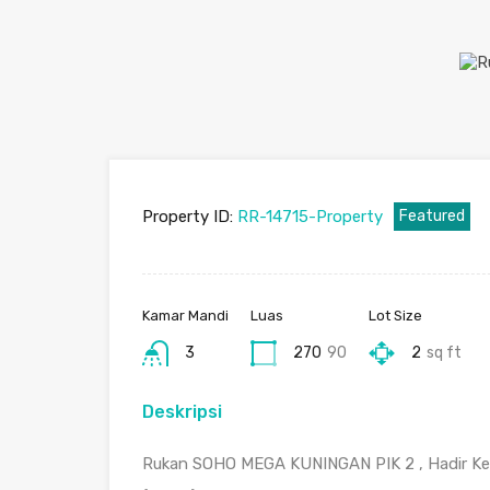
Property ID:
RR-14715-Property
Featured
Kamar Mandi
Luas
Lot Size
3
270
90
2
sq ft
Deskripsi
Rukan SOHO MEGA KUNINGAN PIK 2 , Hadir Kem