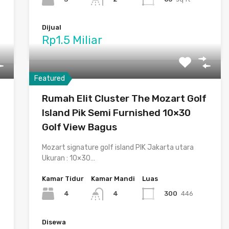
Dijual
Rp1.5 Miliar
Featured
Rumah Elit Cluster The Mozart Golf
Island Pik Semi Furnished 10×30
Golf View Bagus
Mozart signature golf island PIK Jakarta utara
Ukuran : 10×30…
Kamar Tidur
Kamar Mandi
Luas
4
300
446
4
Disewa