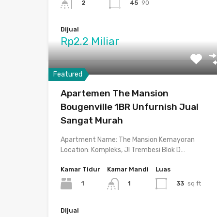
45
90
2
Dijual
Rp2.2 Miliar
Featured
Apartemen The Mansion
Bougenville 1BR Unfurnish Jual
Sangat Murah
Apartment Name: The Mansion Kemayoran
Location: Kompleks, Jl Trembesi Blok D…
Kamar Tidur
Kamar Mandi
Luas
1
33
sq ft
1
Dijual