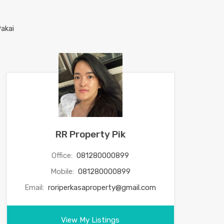
RR Property Pik
Office:
081280000899
Mobile:
081280000899
Email:
roriperkasaproperty@gmail.com
View My Listings