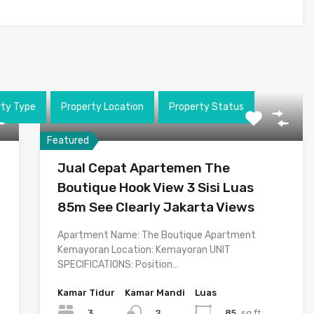
rty Type
Property Location
Property Status
Featured
Jual Cepat Apartemen The
Boutique Hook View 3 Sisi Luas
85m See Clearly Jakarta Views
Apartment Name: The Boutique Apartment
Kemayoran Location: Kemayoran UNIT
SPECIFICATIONS: Position…
Kamar Tidur
Kamar Mandi
Luas
3
85
sq ft
2