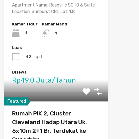
Apartment Name: Roseville SOHO & Suite
Location: Sunburst CBD Lot. 1.8…
Kamar Tidur
Kamar Mandi
1
1
Luas
42
sq ft
Disewa
Rp49.0 Juta/Tahun
Featured
Rumah PIK 2, Cluster
Cleveland Hadap Utara Uk.
6x10m 2+1 Br, Terdekat ke