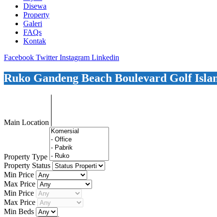
Disewa
Property
Galeri
FAQs
Kontak
Facebook
Twitter
Instagram
Linkedin
Ruko Gandeng Beach Boulevard Golf Isla
Main Location
Property Type
Property Status
Min Price
Max Price
Min Price
Max Price
Min Beds