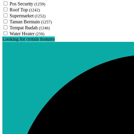
Pos Security
(1259)
Roof Top
(1242)
Supermarket
(1252)
Taman Bermain
(1257)
Tempat Ibadah
(1246)
Water Heater
(259)
Looking for certain features