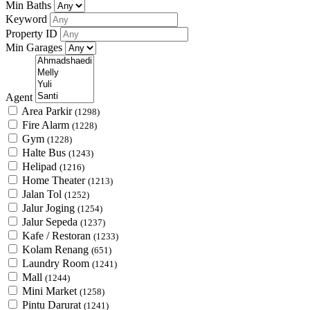
Min Baths
Keyword
Property ID
Min Garages
Agent
Area Parkir
(1298)
Fire Alarm
(1228)
Gym
(1228)
Halte Bus
(1243)
Helipad
(1216)
Home Theater
(1213)
Jalan Tol
(1252)
Jalur Joging
(1254)
Jalur Sepeda
(1237)
Kafe / Restoran
(1233)
Kolam Renang
(651)
Laundry Room
(1241)
Mall
(1244)
Mini Market
(1258)
Pintu Darurat
(1241)