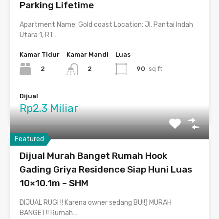
Parking Lifetime
Apartment Name: Gold coast Location: Jl. Pantai Indah
Utara 1, RT…
Kamar Tidur
Kamar Mandi
Luas
2
90
sq ft
2
Dijual
Rp2.3 Miliar
Featured
Dijual Murah Banget Rumah Hook
Gading Griya Residence Siap Huni Luas
10×10.1m – SHM
DIJUAL RUGI !! Karena owner sedang BU!!) MURAH
BANGET!! Rumah…