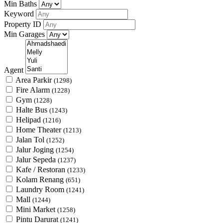
Min Baths
Keyword
Property ID
Min Garages
Agent
Area Parkir
(1298)
Fire Alarm
(1228)
Gym
(1228)
Halte Bus
(1243)
Helipad
(1216)
Home Theater
(1213)
Jalan Tol
(1252)
Jalur Joging
(1254)
Jalur Sepeda
(1237)
Kafe / Restoran
(1233)
Kolam Renang
(651)
Laundry Room
(1241)
Mall
(1244)
Mini Market
(1258)
Pintu Darurat
(1241)