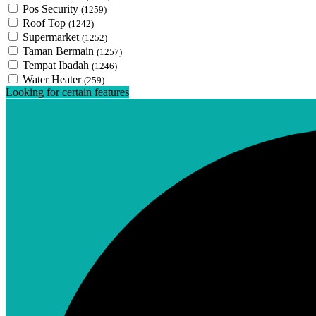
Pos Security
(1259)
Roof Top
(1242)
Supermarket
(1252)
Taman Bermain
(1257)
Tempat Ibadah
(1246)
Water Heater
(259)
Looking for certain features