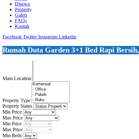
Disewa
Property
Galeri
FAQs
Kontak
Facebook
Twitter
Instagram
Linkedin
Rumah Duta Garden 3+1 Bed Rapi Bersih,
Main Location
Property Type
Property Status
Min Price
Max Price
Min Price
Max Price
Min Beds