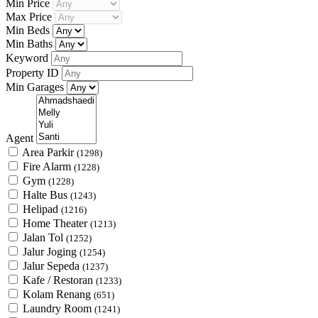
Min Price
Max Price
Min Beds
Min Baths
Keyword
Property ID
Min Garages
Agent
Area Parkir
(1298)
Fire Alarm
(1228)
Gym
(1228)
Halte Bus
(1243)
Helipad
(1216)
Home Theater
(1213)
Jalan Tol
(1252)
Jalur Joging
(1254)
Jalur Sepeda
(1237)
Kafe / Restoran
(1233)
Kolam Renang
(651)
Laundry Room
(1241)