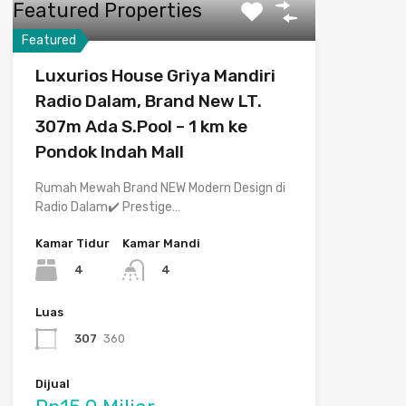
Featured Properties
Featured
Luxurios House Griya Mandiri
Radio Dalam, Brand New LT.
307m Ada S.Pool – 1 km ke
Pondok Indah Mall
Rumah Mewah Brand NEW Modern Design di
Radio Dalam✔️ Prestige…
Kamar Tidur
Kamar Mandi
4
4
Luas
307
360
Dijual