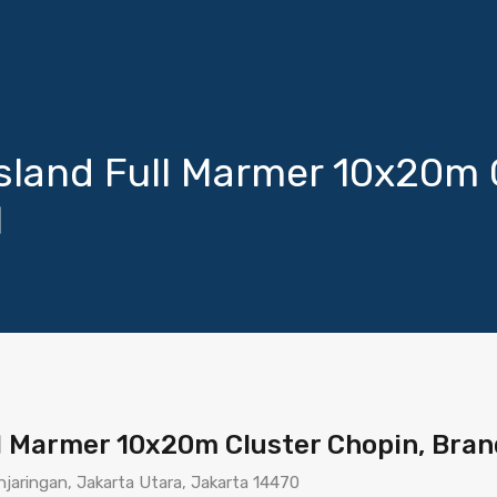
land Full Marmer 10x20m C
l
l Marmer 10x20m Cluster Chopin, Bran
njaringan, Jakarta Utara, Jakarta 14470