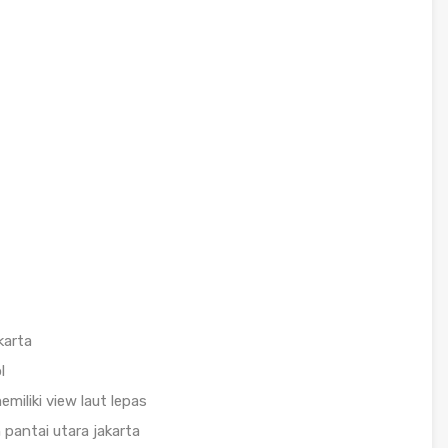
karta
l
miliki view laut lepas
 pantai utara jakarta