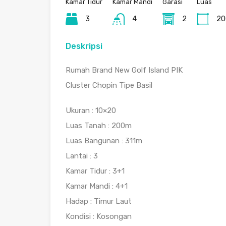
Kamar Tidur
Kamar Mandi
Garasi
Luas
3
4
2
20
Deskripsi
Rumah Brand New Golf Island PIK
Cluster Chopin Tipe Basil
Ukuran : 10×20
Luas Tanah : 200m
Luas Bangunan : 311m
Lantai : 3
Kamar Tidur : 3+1
Kamar Mandi : 4+1
Hadap : Timur Laut
Kondisi : Kosongan