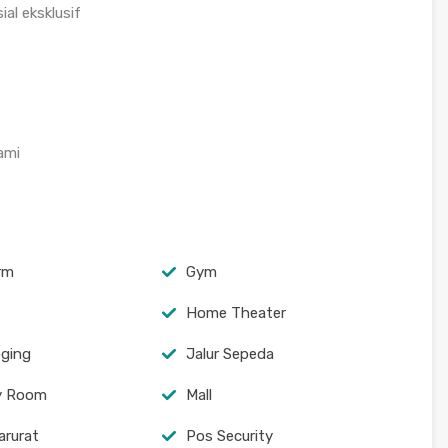
al eksklusif
ami
arm
Gym
Home Theater
oging
Jalur Sepeda
y Room
Mall
arurat
Pos Security