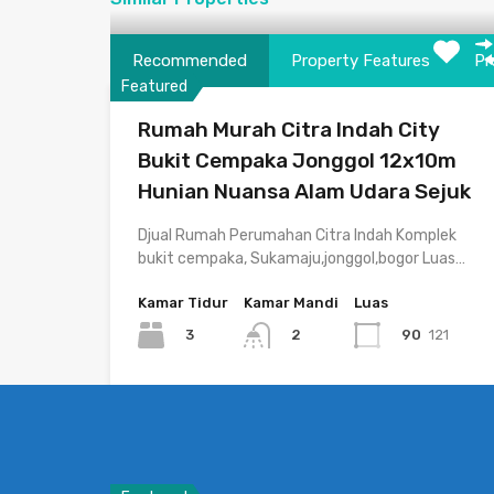
Recommended
Property Features
Pr
Featured
Rumah Murah Citra Indah City
Bukit Cempaka Jonggol 12x10m
Hunian Nuansa Alam Udara Sejuk
Djual Rumah Perumahan Citra Indah Komplek
bukit cempaka, Sukamaju,jonggol,bogor Luas…
Kamar Tidur
Kamar Mandi
Luas
3
90
121
2
Dijual
Rp440.0 Juta