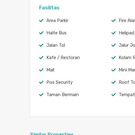
Fasilitas
Area Parkir
Fire Al
Halte Bus
Helipad
Jalan Tol
Jalur J
Kafe / Restoran
Kolam 
Mall
Mini Ma
Pos Security
Roof T
Taman Bermain
Tempat
Similar Properties