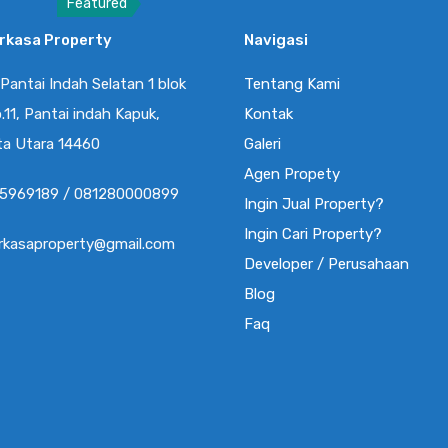
Featured
erkasa Property
Navigasi
Rumah PIK 2, Scarlet Boulevard Uk
6×12,5m Dijual Unfrnished, Bisa
 Pantai Indah Selatan 1 blok
Tentang Kami
KPR
.11, Pantai indah Kapuk,
Kontak
Ukuran : 6×12,5m Bedroom : 3+1 Bathroom : 3+1
ta Utara 14460
Galeri
Kondisi…
Agen Propety
5969189 / 081280000899
Kamar Tidur
Kamar Mandi
Luas
Ingin Jual Property?
3
75
90
3
Ingin Cari Property?
erkasaproperty@gmail.com
Developer / Perusahaan
Dijual
Blog
Rp2.8 Miliar
Faq