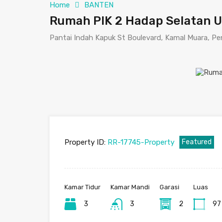
Home
BANTEN
Rumah PIK 2 Hadap Selatan Uk
Pantai Indah Kapuk St Boulevard, Kamal Muara, Pe
Property ID:
RR-17745-Property
Featured
Kamar Tidur
Kamar Mandi
Garasi
Luas
3
3
2
97