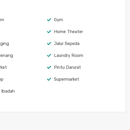
arm
Gym
Home Theater
oging
Jalur Sepeda
Renang
Laundry Room
rket
Pintu Darurat
op
Supermarket
 Ibadah