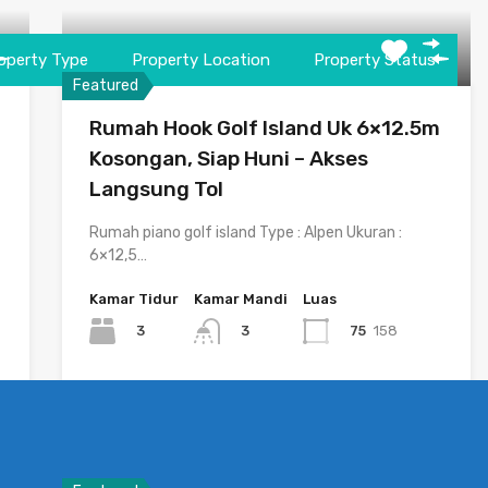
operty Type
Property Location
Property Status
Featured
Rumah Hook Golf Island Uk 6×12.5m
Kosongan, Siap Huni – Akses
Langsung Tol
Rumah piano golf island Type : Alpen Ukuran :
6×12,5…
Kamar Tidur
Kamar Mandi
Luas
3
75
158
3
Disewa
Rp135.0 Juta/Tahun