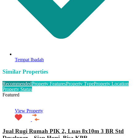
Tempat Ibadah
Similar Properties
Recommended
Property Features
Property Type
Property Location
Property Status
Featured
View Property
Jual Rugi Rumah PIK 2, Luas 8x10m 3 BR Std
Developer – Siap Huni, Bisa KPR