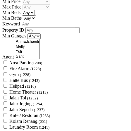
Min Price
Max Price
Min Beds
Min Baths
Keyword
Property ID
Min Garages
Agent
Area Parkir
(1298)
Fire Alarm
(1228)
Gym
(1228)
Halte Bus
(1243)
Helipad
(1216)
Home Theater
(1213)
Jalan Tol
(1252)
Jalur Joging
(1254)
Jalur Sepeda
(1237)
Kafe / Restoran
(1233)
Kolam Renang
(651)
Laundry Room
(1241)