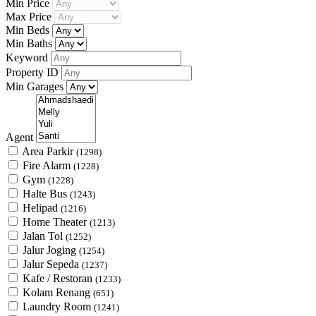
Min Price
Max Price
Min Beds
Min Baths
Keyword
Property ID
Min Garages
Agent
Area Parkir
(1298)
Fire Alarm
(1228)
Gym
(1228)
Halte Bus
(1243)
Helipad
(1216)
Home Theater
(1213)
Jalan Tol
(1252)
Jalur Joging
(1254)
Jalur Sepeda
(1237)
Kafe / Restoran
(1233)
Kolam Renang
(651)
Laundry Room
(1241)