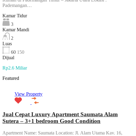
Pademangan…
Kamar Tidur
3
Kamar Mandi
2
Luas
60
150
Dijual
Rp2.6 Miliar
Featured
View Property
Jual Cepat Luxury Apartment Saumata Alam
Sutera – 3+1 bedroom Good Condition
Apartment Name: Saumata Location: Jl. Alam Utama Kav. 16,