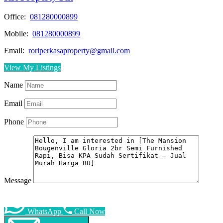
Office:
081280000899
Mobile:
081280000899
Email:
roriperkasaproperty@gmail.com
View My Listings
Name
Email
Phone
Message
WhatsApp
Call Now