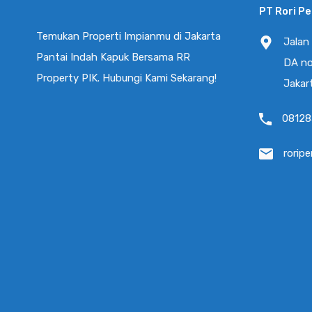
PT Rori P
Termurah, Rumah Siap Huni Golf
Island Pik Uk 10x15m Full Renov
Temukan Properti Impianmu di Jakarta
Jalan
Pantai Indah Kapuk Bersama RR
Golf Island PIK Pantai Indah Kapuk Ukuran : 10×15
DA no
Full…
Property PIK. Hubungi Kami Sekarang!
Jakar
Kamar Tidur
Kamar Mandi
Luas
08128
3
209
150
3
rorip
Dijual
Rp5.3 Milyar