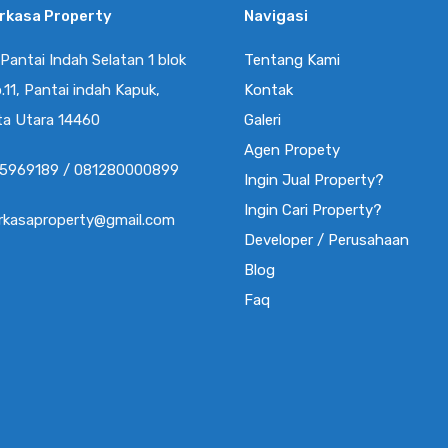
erkasa Property
Navigasi
Rumah Brand New Golf Island Pik
8x20m Hadap Utara, Harga
 Pantai Indah Selatan 1 blok
Tentang Kami
Termurah
.11, Pantai indah Kapuk,
Kontak
Rumah Golf Island PIK Uk. 8x20m (160m)
ta Utara 14460
Galeri
Bangunan 200m Lantai…
Agen Propety
5969189 / 081280000899
Kamar Tidur
Kamar Mandi
Luas
Ingin Jual Property?
3
160
200
3
Ingin Cari Property?
erkasaproperty@gmail.com
Developer / Perusahaan
Dijual
Blog
Rp5.9 Miliar
Faq