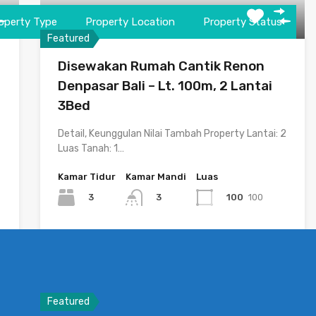
operty Type
Property Location
Property Status
Featured
Disewakan Rumah Cantik Renon
Denpasar Bali – Lt. 100m, 2 Lantai
3Bed
Detail, Keunggulan Nilai Tambah Property Lantai: 2
Luas Tanah: 1…
Kamar Tidur
Kamar Mandi
Luas
3
100
100
3
Dijual
Rp205.0 Juta/Tahun
Featured