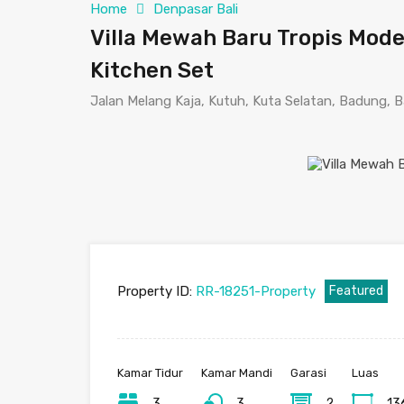
Home
Denpasar Bali
Villa Mewah Baru Tropis Mode
Kitchen Set
Jalan Melang Kaja, Kutuh, Kuta Selatan, Badung, Ba
Property ID:
RR-18251-Property
Featured
Kamar Tidur
Kamar Mandi
Garasi
Luas
3
3
2
13