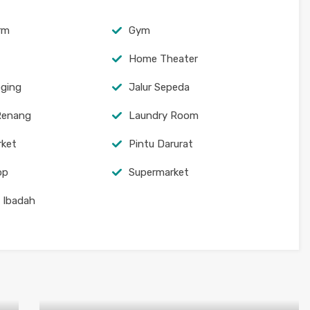
arm
Gym
Home Theater
oging
Jalur Sepeda
Renang
Laundry Room
rket
Pintu Darurat
op
Supermarket
 Ibadah