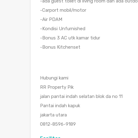
-ada guest toilet di living room dan ada out
-Carport mobil/motor
-Air PDAM
-Kondisi Unfurnished
-Bonus 3 AC utk kamar tidur
-Bonus Kitchenset
Hubungi kami
RR Property Pik
jalan pantai indah selatan blok da no 11
Pantai indah kapuk
jakarta utara
0812-8596-9189