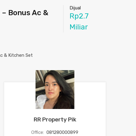
Dijual
 – Bonus Ac &
Rp2.7
Miliar
RR Property Pik
Office:
081280000899