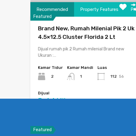
Recommended
Property Features
Pr
Featured
Brand New, Rumah Milenial Pik 2 Uk
4.5×12.5 Cluster Florida 2 Lt
Dijual rumah pik 2 Rumah milenial Brand new
Ukuran :…
Kamar Tidur
Kamar Mandi
Luas
2
112
56
1
Dijual
Rp1.4 Milyar
Featured