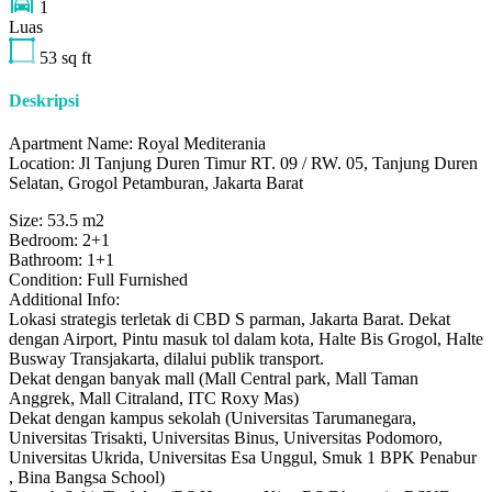
1
Luas
53
sq ft
Deskripsi
Apartment Name: Royal Mediterania
Location: Jl Tanjung Duren Timur RT. 09 / RW. 05, Tanjung Duren
Selatan, Grogol Petamburan, Jakarta Barat
Size: 53.5 m2
Bedroom: 2+1
Bathroom: 1+1
Condition: Full Furnished
Additional Info:
Lokasi strategis terletak di CBD S parman, Jakarta Barat. Dekat
dengan Airport, Pintu masuk tol dalam kota, Halte Bis Grogol, Halte
Busway Transjakarta, dilalui publik transport.
Dekat dengan banyak mall (Mall Central park, Mall Taman
Anggrek, Mall Citraland, ITC Roxy Mas)
Dekat dengan kampus sekolah (Universitas Tarumanegara,
Universitas Trisakti, Universitas Binus, Universitas Podomoro,
Universitas Ukrida, Universitas Esa Unggul, Smuk 1 BPK Penabur
, Bina Bangsa School)