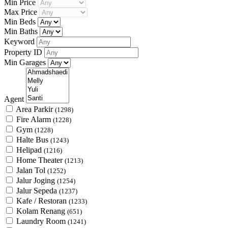
Min Price
Max Price
Min Beds
Min Baths
Keyword
Property ID
Min Garages
Agent
Area Parkir
(1298)
Fire Alarm
(1228)
Gym
(1228)
Halte Bus
(1243)
Helipad
(1216)
Home Theater
(1213)
Jalan Tol
(1252)
Jalur Joging
(1254)
Jalur Sepeda
(1237)
Kafe / Restoran
(1233)
Kolam Renang
(651)
Laundry Room
(1241)