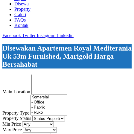
Disewa
Property
Galeri
FAQs
Kontak
Facebook
Twitter
Instagram
Linkedin
Disewakan Apartemen Royal Mediterania
Uk 53m Furnished, Marigold Harga
Bersahabat
Main Location
Property Type
Property Status
Min Price
Max Price