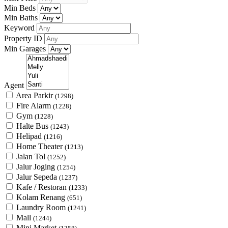
Min Beds
Min Baths
Keyword
Property ID
Min Garages
Agent
Area Parkir
(1298)
Fire Alarm
(1228)
Gym
(1228)
Halte Bus
(1243)
Helipad
(1216)
Home Theater
(1213)
Jalan Tol
(1252)
Jalur Joging
(1254)
Jalur Sepeda
(1237)
Kafe / Restoran
(1233)
Kolam Renang
(651)
Laundry Room
(1241)
Mall
(1244)
Mini Market