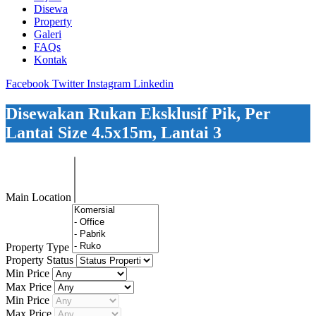
Disewa
Property
Galeri
FAQs
Kontak
Facebook
Twitter
Instagram
Linkedin
Disewakan Rukan Eksklusif Pik, Per
Lantai Size 4.5x15m, Lantai 3
Main Location
Property Type
Property Status
Min Price
Max Price
Min Price
Max Price