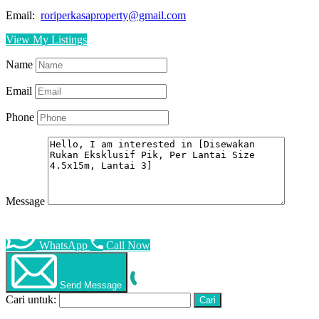
Email:
roriperkasaproperty@gmail.com
View My Listings
Name
Email
Phone
Message
WhatsApp
Call Now
Send Message
Cari untuk: