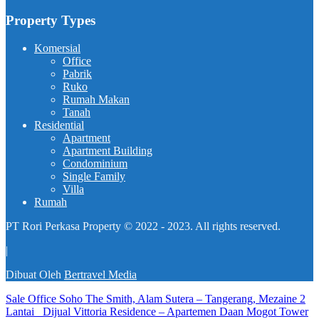
Property Types
Komersial
Office
Pabrik
Ruko
Rumah Makan
Tanah
Residential
Apartment
Apartment Building
Condominium
Single Family
Villa
Rumah
PT Rori Perkasa Property © 2022 - 2023. All rights reserved.
|
Dibuat Oleh
Bertravel Media
Sale Office Soho The Smith, Alam Sutera – Tangerang, Mezaine 2
Lantai
Dijual Vittoria Residence – Apartemen Daan Mogot Tower