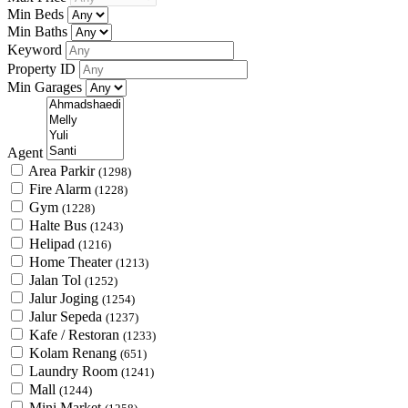
Min Beds
Min Baths
Keyword
Property ID
Min Garages
Agent
Area Parkir
(1298)
Fire Alarm
(1228)
Gym
(1228)
Halte Bus
(1243)
Helipad
(1216)
Home Theater
(1213)
Jalan Tol
(1252)
Jalur Joging
(1254)
Jalur Sepeda
(1237)
Kafe / Restoran
(1233)
Kolam Renang
(651)
Laundry Room
(1241)
Mall
(1244)
Mini Market