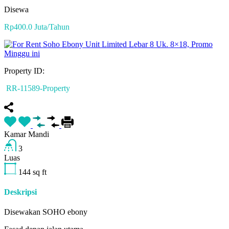
Disewa
Rp400.0 Juta/Tahun
Property ID:
RR-11589-Property
Kamar Mandi
3
Luas
144
sq ft
Deskripsi
Disewakan SOHO ebony