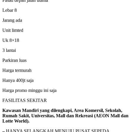
Fasad depan jalan utama
Lebar 8
Jarang ada
Unit limted
Uk 8×18
3 lantai
Parkiran luas
Harga termurah
Hanya 400jt saja
Harga promo minggu ini saja
FASILITAS SEKITAR
Kawasan Mandiri yang dilengkapi, Area Komersil, Sekolah,
Rumah Sakit, Universitas, Mall dan Rekreasi (AEON Mall dan
Lotte World).
–
HANYA SELANGKAH MENUJU PUSAT SEPEDA