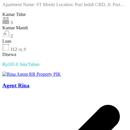
Apartment Name: ST Moritz Location: Puri Indah CBD, Jl. Puri…
Kamar Tidur
3
Kamar Mandi
2
Luas
112
sq ft
Disewa
Rp165.0 Juta/Tahun
Agent Rina