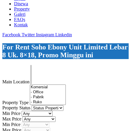
Disewa
Property
Galeri
FAQs
Kontak
Facebook
Twitter
Instagram
Linkedin
For Rent Soho Ebony Unit Limited Lebar
8 Uk. 8×18, Promo Minggu ini
Main Location
Property Type
Property Status
Min Price
Max Price
Min Price
Max Price