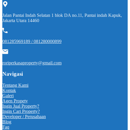
Jalan Pantai Indah Selatan 1 blok DA no.11, Pantai indah Kapuk,
Jakarta Utara 14460
081285969189 / 081280000899
roriperkasaproperty@gmail.com
Navigasi
Tentang Kami
Kontak
Galeri
Agen Propety
Ingin Jual Property?
Ingin Cari Property?
Developer / Perusahaan
Blog
Faq