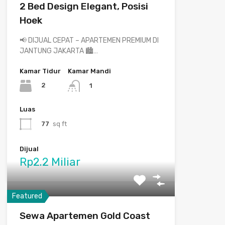
2 Bed Design Elegant, Posisi
Hoek
📢 DIJUAL CEPAT – APARTEMEN PREMIUM DI
JANTUNG JAKARTA 🏙️…
Kamar Tidur
Kamar Mandi
2
1
Luas
77
sq ft
Dijual
Rp2.2 Miliar
Featured
Sewa Apartemen Gold Coast