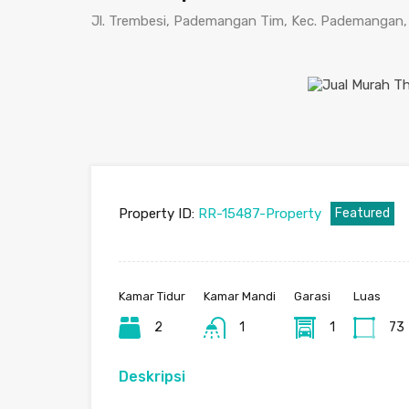
Jl. Trembesi, Pademangan Tim, Kec. Pademangan, 
Property ID:
RR-15487-Property
Featured
Kamar Tidur
Kamar Mandi
Garasi
Luas
2
1
1
73
Deskripsi