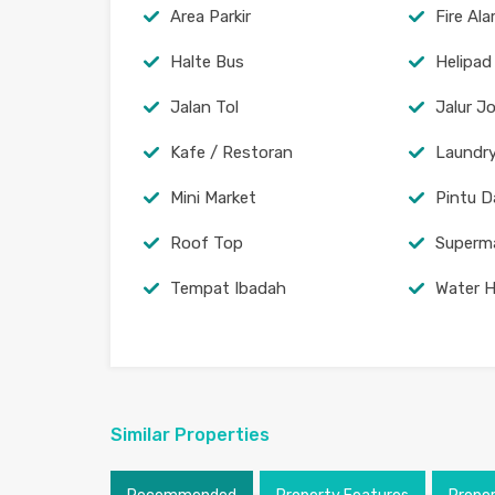
Area Parkir
Fire Al
Halte Bus
Helipad
Jalan Tol
Jalur J
Kafe / Restoran
Laundr
Mini Market
Pintu D
Roof Top
Superm
Tempat Ibadah
Water H
Similar Properties