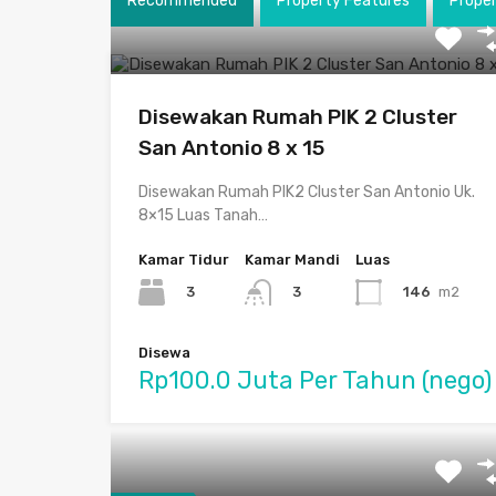
Recommended
Property Features
Prope
Disewakan Rumah PIK 2 Cluster
San Antonio 8 x 15
Disewakan Rumah PIK2 Cluster San Antonio Uk.
8×15 Luas Tanah…
Kamar Tidur
Kamar Mandi
Luas
3
146
m2
3
Disewa
Rp100.0 Juta Per Tahun (nego)