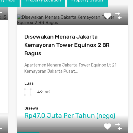
rty Type
Property Location
Property Status
Disewakan Menara Jakarta
Kemayoran Tower Equinox 2 BR
Bagus
Apartemen Menara Jakarta Tower Equinox Lt 21
Kemayoran Jakarta Pusat…
Luas
49
m2
Disewa
Rp47.0 Juta Per Tahun (nego)