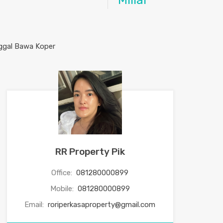
Miliar
RR Property Pik
Office:
081280000899
Mobile:
081280000899
Email:
roriperkasaproperty@gmail.com