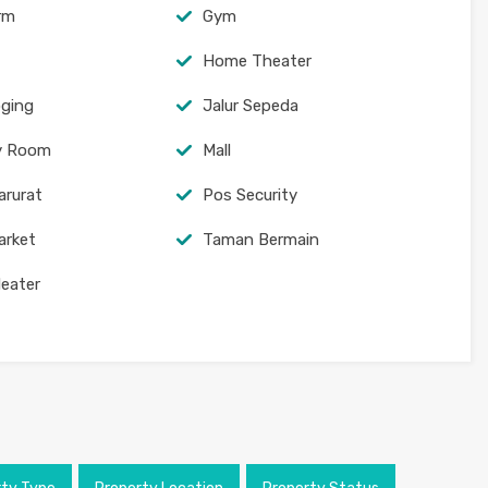
arm
Gym
Home Theater
oging
Jalur Sepeda
y Room
Mall
arurat
Pos Security
arket
Taman Bermain
eater