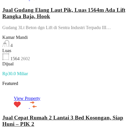
Jual Gudang Elang Laut Pik, Luas 1564m Ada Lift
Rangka Baja, Hook
Gudang 3Lt Beton dgn Lift di Sentra Industri Terpadu III…
Kamar Mandi
4
Luas
1564
2602
Dijual
Rp30.0 Miliar
Featured
View Property
Jual Cepat Rumah 2 Lantai 3 Bed Kosongan, Siap
Huni – PIK 2