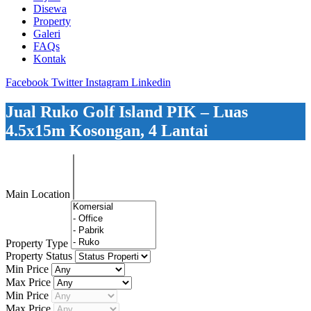
Disewa
Property
Galeri
FAQs
Kontak
Facebook
Twitter
Instagram
Linkedin
Jual Ruko Golf Island PIK – Luas
4.5x15m Kosongan, 4 Lantai
Main Location
Property Type
Property Status
Min Price
Max Price
Min Price
Max Price