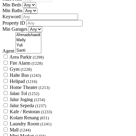
Min Beds
Min Baths
Keyword
Property ID
Min Garages
Agent
Area Parkir
(1298)
Fire Alarm
(1228)
Gym
(1228)
Halte Bus
(1243)
Helipad
(1216)
Home Theater
(1213)
Jalan Tol
(1252)
Jalur Joging
(1254)
Jalur Sepeda
(1237)
Kafe / Restoran
(1233)
Kolam Renang
(651)
Laundry Room
(1241)
Mall
(1244)
Mini Market