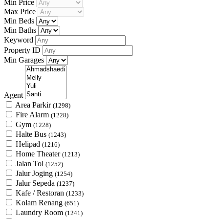
Min Price
Max Price
Min Beds
Min Baths
Keyword
Property ID
Min Garages
Agent
Area Parkir
(1298)
Fire Alarm
(1228)
Gym
(1228)
Halte Bus
(1243)
Helipad
(1216)
Home Theater
(1213)
Jalan Tol
(1252)
Jalur Joging
(1254)
Jalur Sepeda
(1237)
Kafe / Restoran
(1233)
Kolam Renang
(651)
Laundry Room
(1241)