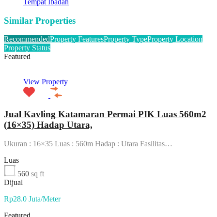
Tempat Ibadah
Similar Properties
Recommended
Property Features
Property Type
Property Location
Property Status
Featured
View Property
Jual Kavling Katamaran Permai PIK Luas 560m2
(16×35) Hadap Utara,
Ukuran : 16×35 Luas : 560m Hadap : Utara Fasilitas…
Luas
560
sq ft
Dijual
Rp28.0 Juta/Meter
Featured