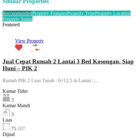
Similar Properties
Recommended
Property Features
Property Type
Property Location
Property Status
Featured
View Property
Jual Cepat Rumah 2 Lantai 3 Bed Kosongan, Siap
Huni – PIK 2
Rumah PIK 2 Luas Tanah : 6×12,5 m Lantai :…
Kamar Tidur
3
Kamar Mandi
3
Luas
75
107
Dijual