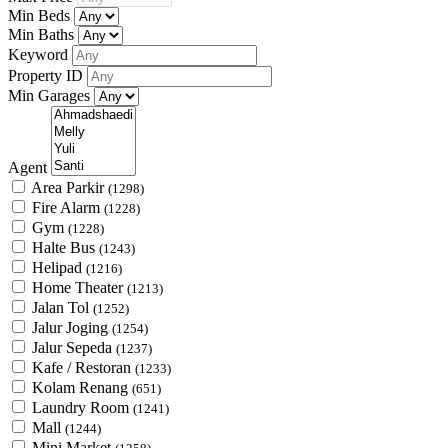
Min Beds
Min Baths
Keyword
Property ID
Min Garages
Agent
Area Parkir
(1298)
Fire Alarm
(1228)
Gym
(1228)
Halte Bus
(1243)
Helipad
(1216)
Home Theater
(1213)
Jalan Tol
(1252)
Jalur Joging
(1254)
Jalur Sepeda
(1237)
Kafe / Restoran
(1233)
Kolam Renang
(651)
Laundry Room
(1241)
Mall
(1244)
Mini Market