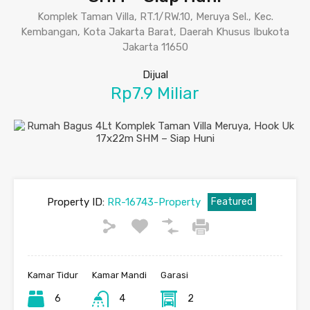
Komplek Taman Villa, RT.1/RW.10, Meruya Sel., Kec.
Kembangan, Kota Jakarta Barat, Daerah Khusus Ibukota
Jakarta 11650
Dijual
Rp7.9 Miliar
Property ID:
RR-16743-Property
Featured
Kamar Tidur
Kamar Mandi
Garasi
6
4
2