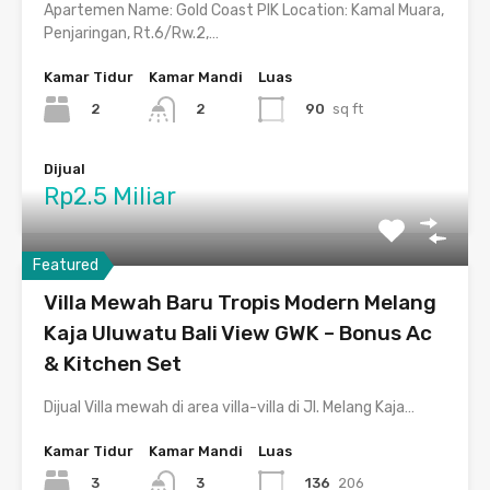
Apartemen Name: Gold Coast PIK Location: Kamal Muara,
Penjaringan, Rt.6/Rw.2,…
Kamar Tidur
Kamar Mandi
Luas
2
90
sq ft
2
Dijual
Rp2.5 Miliar
Featured
Villa Mewah Baru Tropis Modern Melang
Kaja Uluwatu Bali View GWK – Bonus Ac
& Kitchen Set
Dijual Villa mewah di area villa-villa di Jl. Melang Kaja…
Kamar Tidur
Kamar Mandi
Luas
3
136
206
3