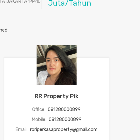
OTA JAKARTA 14410
Juta/Tahun
RR Property Pik
Office:
081280000899
Mobile:
081280000899
Email:
roriperkasaproperty@gmail.com