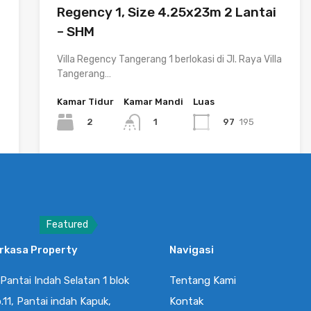
Regency 1, Size 4.25x23m 2 Lantai
– SHM
Villa Regency Tangerang 1 berlokasi di Jl. Raya Villa
Tangerang…
Kamar Tidur
Kamar Mandi
Luas
2
97
195
1
Dijual
Rp900.0 Juta
Featured
erkasa Property
Navigasi
Rumah Milenial PIK – Cluster
Baltimore Uk. 4.5x10m, 2 Lantai
 Pantai Indah Selatan 1 blok
Tentang Kami
Murah, Lokasi Sudah Ramai
.11, Pantai indah Kapuk,
Kontak