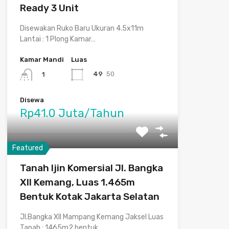
Ready 3 Unit
Disewakan Ruko Baru Ukuran 4.5x11m
Lantai : 1 Plong Kamar…
Kamar Mandi
Luas
49
50
1
Disewa
Rp41.0 Juta/Tahun
Featured
Tanah Ijin Komersial Jl. Bangka
XII Kemang, Luas 1.465m
Bentuk Kotak Jakarta Selatan
Jl.Bangka XII Mampang Kemang Jaksel Luas
Tanah : 1465m2 bentuk…