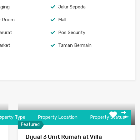
oging
Jalur Sepeda
y Room
Mall
arurat
Pos Security
arket
Taman Bermain
operty Type
Property Location
Property Status
Featured
Dijual 3 Unit Rumah at Villa