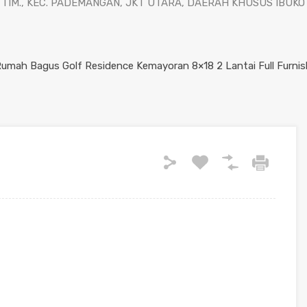
AN TIM., KEC. PADEMANGAN, JKT UTARA, DAERAH KHUSUS IBUK