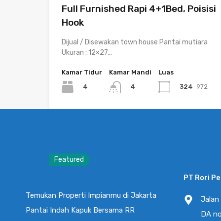
Full Furnished Rapi 4+1Bed, Poisisi
Hook
Dijual / Disewakan town house Pantai mutiara
Ukuran : 12×27…
Kamar Tidur
Kamar Mandi
Luas
4
324
972
4
Disewa
Rp320.0 Juta/Tahun
Featured
PT Rori P
Kavling Ebony Golf Pantai Indah
Kapuk, Luas 792m View Danau
Temukan Properti Impianmu di Jakarta
Jalan
Hadap Barat, Ekslusif Cluster
Pantai Indah Kapuk Bersama RR
DA no