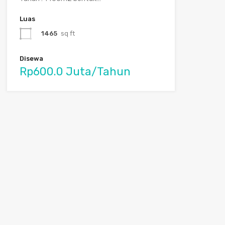
Luas
1465
sq ft
Disewa
Rp600.0 Juta/Tahun