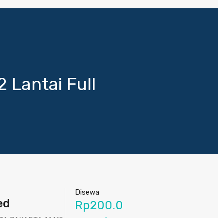
Lantai Full
Disewa
ed
Rp200.0