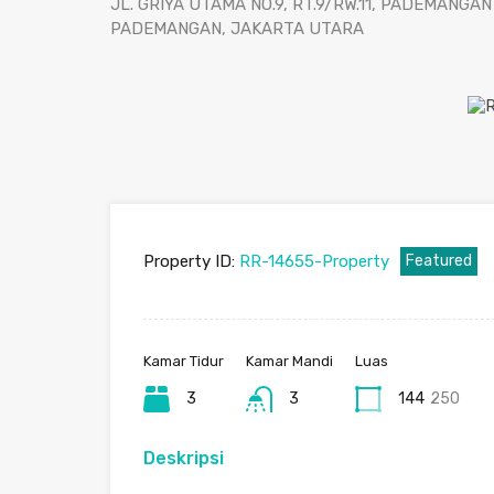
JL. GRIYA UTAMA NO.9, RT.9/RW.11, PADEMANG
PADEMANGAN, JAKARTA UTARA
Property ID:
RR-14655-Property
Featured
Kamar Tidur
Kamar Mandi
Luas
3
3
144
250
Deskripsi