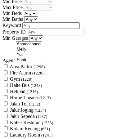
Min Price
Max Price
Min Beds
Min Baths
Keyword
Property ID
Min Garages
Agent
Area Parkir
(1298)
Fire Alarm
(1228)
Gym
(1228)
Halte Bus
(1243)
Helipad
(1216)
Home Theater
(1213)
Jalan Tol
(1252)
Jalur Joging
(1254)
Jalur Sepeda
(1237)
Kafe / Restoran
(1233)
Kolam Renang
(651)
Laundry Room
(1241)