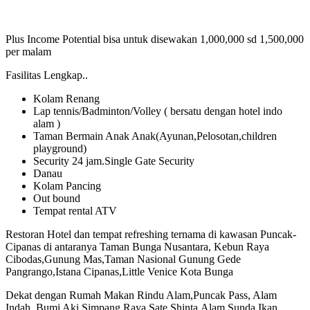
Plus Income Potential bisa untuk disewakan 1,000,000 sd 1,500,000
per malam
Fasilitas Lengkap..
Kolam Renang
Lap tennis/Badminton/Volley ( bersatu dengan hotel indo
alam )
Taman Bermain Anak Anak(Ayunan,Pelosotan,children
playground)
Security 24 jam.Single Gate Security
Danau
Kolam Pancing
Out bound
Tempat rental ATV
Restoran Hotel dan tempat refreshing ternama di kawasan Puncak-
Cipanas di antaranya Taman Bunga Nusantara, Kebun Raya
Cibodas,Gunung Mas,Taman Nasional Gunung Gede
Pangrango,Istana Cipanas,Little Venice Kota Bunga
Dekat dengan Rumah Makan Rindu Alam,Puncak Pass, Alam
Indah, Bumi Aki,Simpang Raya,Sate Shinta,Alam Sunda,Ikan