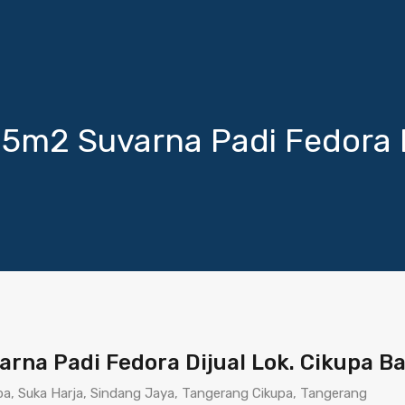
15m2 Suvarna Padi Fedora D
rna Padi Fedora Dijual Lok. Cikupa B
upa, Suka Harja, Sindang Jaya, Tangerang Cikupa, Tangerang