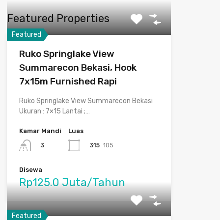
Featured Properties
Featured
Ruko Springlake View
Summarecon Bekasi, Hook
7x15m Furnished Rapi
Ruko Springlake View Summarecon Bekasi
Ukuran : 7×15 Lantai ;…
Kamar Mandi
Luas
315
105
3
Disewa
Rp125.0 Juta/Tahun
Featured