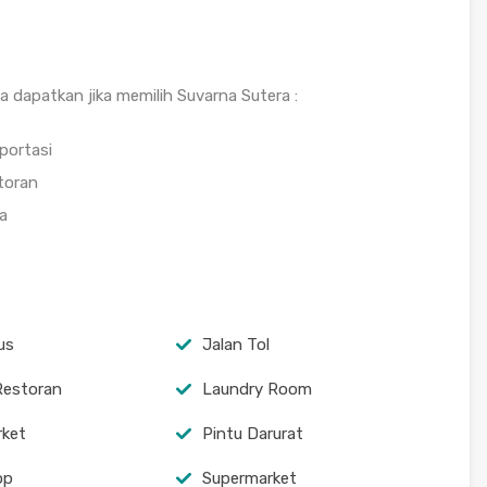
 dapatkan jika memilih Suvarna Sutera :
portasi
toran
a
us
Jalan Tol
Restoran
Laundry Room
rket
Pintu Darurat
op
Supermarket