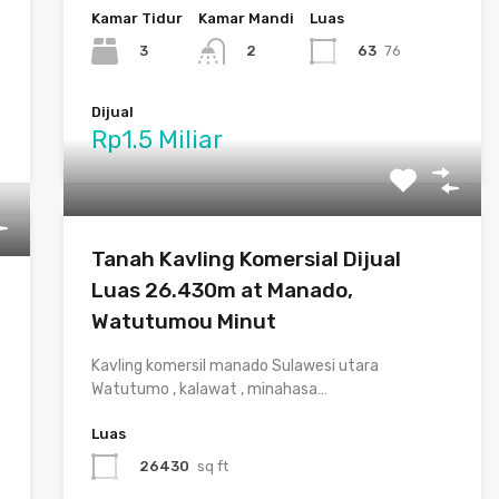
Kamar Tidur
Kamar Mandi
Luas
3
63
76
2
Dijual
Rp1.5 Miliar
Tanah Kavling Komersial Dijual
Luas 26.430m at Manado,
Watutumou Minut
Kavling komersil manado Sulawesi utara
Watutumo , kalawat , minahasa…
Luas
26430
sq ft