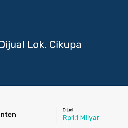
ijual Lok. Cikupa
Dijual
anten
Rp1.1 Milyar