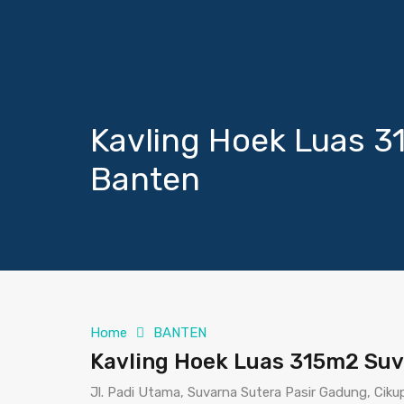
Kavling Hoek Luas 3
Banten
Home
BANTEN
Kavling Hoek Luas 315m2 Suva
Jl. Padi Utama, Suvarna Sutera Pasir Gadung, Cik