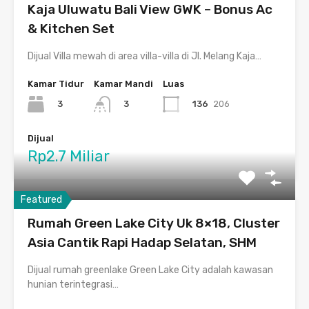
Kaja Uluwatu Bali View GWK – Bonus Ac
& Kitchen Set
Dijual Villa mewah di area villa-villa di Jl. Melang Kaja…
Kamar Tidur
Kamar Mandi
Luas
3
136
206
3
Dijual
Rp2.7 Miliar
Featured
Rumah Green Lake City Uk 8×18, Cluster
Asia Cantik Rapi Hadap Selatan, SHM
Dijual rumah greenlake Green Lake City adalah kawasan
hunian terintegrasi…