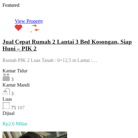
Featured
View Property
Jual Cepat Rumah 2 Lantai 3 Bed Kosongan, Siap
Huni – PIK 2
Rumah PIK 2 Luas Tanah : 6×12,5 m Lantai :…
Kamar Tidur
3
Kamar Mandi
3
Luas
75
107
Dijual
Rp2.6 Miliar