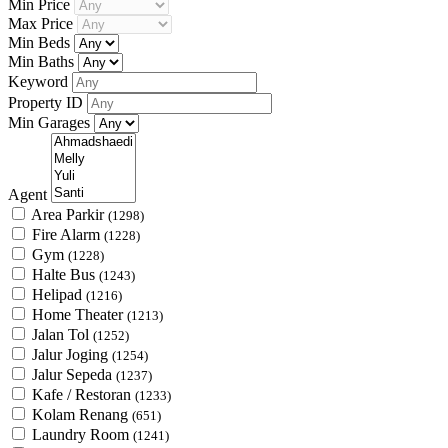
Min Price
Max Price
Min Beds
Min Baths
Keyword
Property ID
Min Garages
Agent
Area Parkir
(1298)
Fire Alarm
(1228)
Gym
(1228)
Halte Bus
(1243)
Helipad
(1216)
Home Theater
(1213)
Jalan Tol
(1252)
Jalur Joging
(1254)
Jalur Sepeda
(1237)
Kafe / Restoran
(1233)
Kolam Renang
(651)
Laundry Room
(1241)