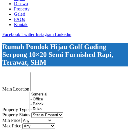
Disewa
Property
Galeri
FAQs
Kontak
Facebook
Twitter
Instagram
Linkedin
Rumah Pondok Hijau Golf Gading
Serpong 10×20 Semi Furnished Rapi,
Terawat, SHM
Main Location
Property Type
Property Status
Min Price
Max Price