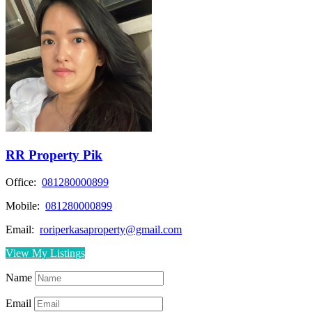
RR Property Pik
Office:
081280000899
Mobile:
081280000899
Email:
roriperkasaproperty@gmail.com
View My Listings
Name
Email