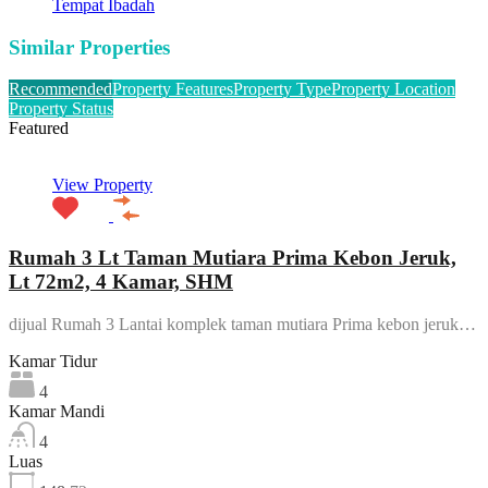
Tempat Ibadah
Similar Properties
Recommended
Property Features
Property Type
Property Location
Property Status
Featured
View Property
Rumah 3 Lt Taman Mutiara Prima Kebon Jeruk,
Lt 72m2, 4 Kamar, SHM
dijual Rumah 3 Lantai komplek taman mutiara Prima kebon jeruk…
Kamar Tidur
4
Kamar Mandi
4
Luas