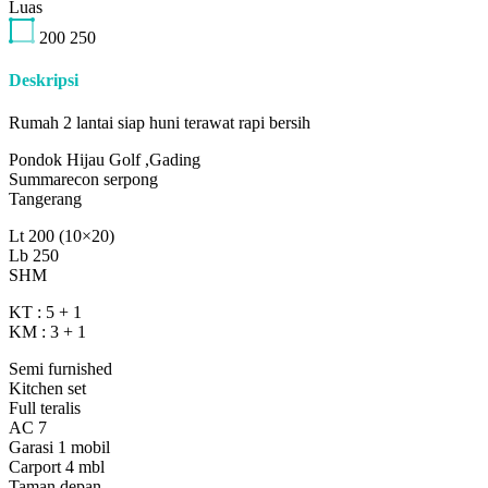
Luas
200
250
Deskripsi
Rumah 2 lantai siap huni terawat rapi bersih
Pondok Hijau Golf ,Gading
Summarecon serpong
Tangerang
Lt 200 (10×20)
Lb 250
SHM
KT : 5 + 1
KM : 3 + 1
Semi furnished
Kitchen set
Full teralis
AC 7
Garasi 1 mobil
Carport 4 mbl
Taman depan